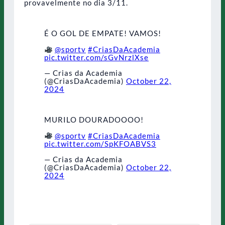
provavelmente no dia 3/11.
É O GOL DE EMPATE! VAMOS!
@sportv
#CriasDaAcademia
pic.twitter.com/sGvNrzlXse
— Crias da Academia
(@CriasDaAcademia)
October 22,
2024
MURILO DOURADOOOO!
@sportv
#CriasDaAcademia
pic.twitter.com/SpKFOABVS3
— Crias da Academia
(@CriasDaAcademia)
October 22,
2024