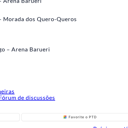
 – Arena Barueri
s – Morada dos Quero-Queros
go – Arena Barueri
meiras
Fórum de discussões
Favorite o PTD