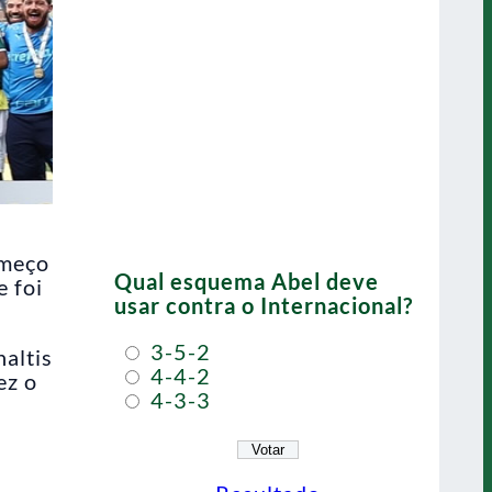
omeço
Qual esquema Abel deve
e foi
usar contra o Internacional?
3-5-2
naltis
4-4-2
ez o
4-3-3