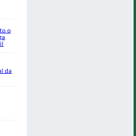
to o
ga
il
al da