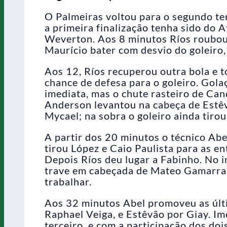
O Palmeiras voltou para o segundo t
a primeira finalização tenha sido do A
Weverton. Aos 8 minutos Ríos roubou 
Maurício bater com desvio do goleiro,
Aos 12, Ríos recuperou outra bola e t
chance de defesa para o goleiro. Gola
imediata, mas o chute rasteiro de Can
Anderson levantou na cabeça de Estêvã
Mycael; na sobra o goleiro ainda tirou
A partir dos 20 minutos o técnico Abe
tirou López e Caio Paulista para as e
Depois Ríos deu lugar a Fabinho. No 
trave em cabeçada de Mateo Gamarra. 
trabalhar.
Aos 32 minutos Abel promoveu as últi
Raphael Veiga, e Estêvão por Giay. I
terceiro, e com a participação dos do