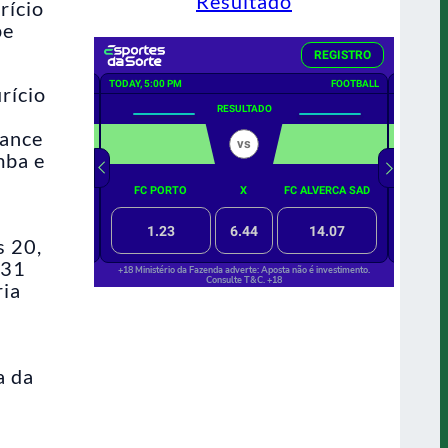
Resultado
rício
pe
rício
hance
mba e
s 20,
 31
ria
a da