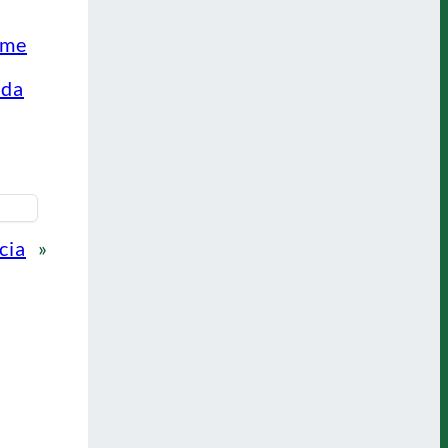
 me
ada
cia
»