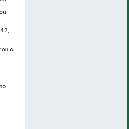
dou
 42,
rou o
imo