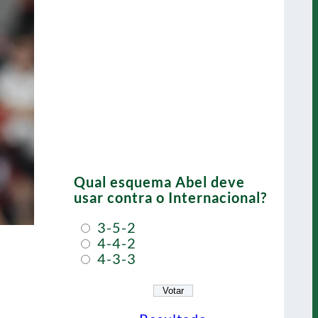
Qual esquema Abel deve
usar contra o Internacional?
3-5-2
4-4-2
4-3-3
s