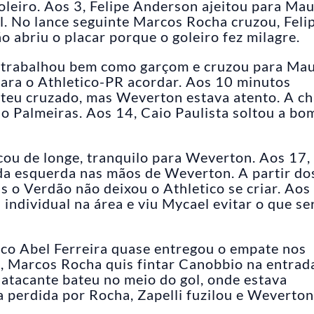
oleiro. Aos 3, Felipe Anderson ajeitou para Mau
l. No lance seguinte Marcos Rocha cruzou, Feli
o abriu o placar porque o goleiro fez milagre.
 trabalhou bem como garçom e cruzou para Mau
 para o Athletico-PR acordar. Aos 10 minutos
ateu cruzado, mas Weverton estava atento. A c
o Palmeiras. Aos 14, Caio Paulista soltou a bo
ou de longe, tranquilo para Weverton. Aos 17,
a esquerda nas mãos de Weverton. A partir do
s o Verdão não deixou o Athletico se criar. Aos
 individual na área e viu Mycael evitar o que se
ico Abel Ferreira quase entregou o empate nos
42, Marcos Rocha quis fintar Canobbio na entrad
 atacante bateu no meio do gol, onde estava
a perdida por Rocha, Zapelli fuzilou e Weverton