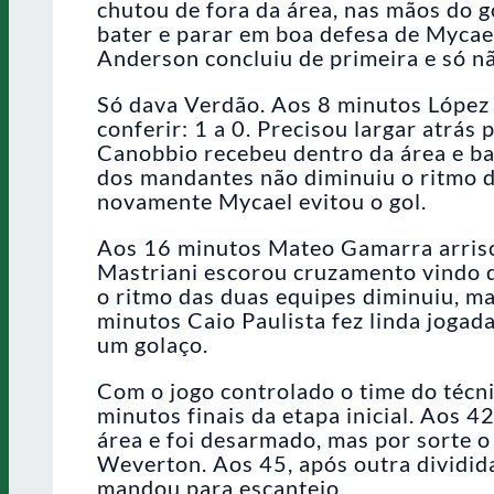
chutou de fora da área, nas mãos do g
bater e parar em boa defesa de Mycae
Anderson concluiu de primeira e só nã
Só dava Verdão. Aos 8 minutos López
conferir: 1 a 0. Precisou largar atrás
Canobbio recebeu dentro da área e b
dos mandantes não diminuiu o ritmo d
novamente Mycael evitou o gol.
Aos 16 minutos Mateo Gamarra arrisc
Mastriani escorou cruzamento vindo d
o ritmo das duas equipes diminuiu, ma
minutos Caio Paulista fez linda jogada
um golaço.
Com o jogo controlado o time do técn
minutos finais da etapa inicial. Aos 
área e foi desarmado, mas por sorte o
Weverton. Aos 45, após outra dividid
mandou para escanteio.