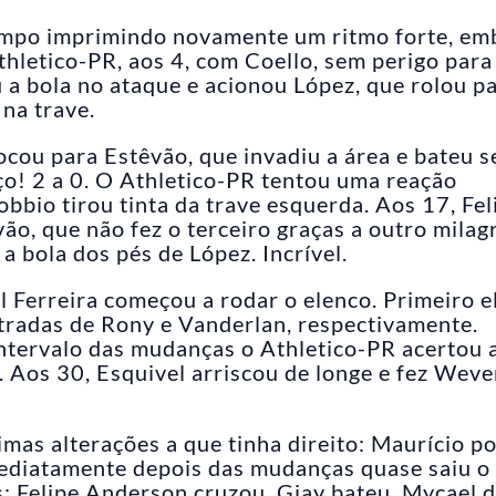
empo imprimindo novamente um ritmo forte, em
thletico-PR, aos 4, com Coello, sem perigo para
a bola no ataque e acionou López, que rolou p
 na trave.
ocou para Estêvão, que invadiu a área e bateu 
ço! 2 a 0. O Athletico-PR tentou uma reação
obbio tirou tinta da trave esquerda. Aos 17, Fel
o, que não fez o terceiro graças a outro milag
 a bola dos pés de López. Incrível.
l Ferreira começou a rodar o elenco. Primeiro e
ntradas de Rony e Vanderlan, respectivamente.
intervalo das mudanças o Athletico-PR acertou 
Aos 30, Esquivel arriscou de longe e fez Weve
mas alterações a que tinha direito: Maurício p
mediatamente depois das mudanças quase saiu o
is: Felipe Anderson cruzou, Giay bateu, Mycael 