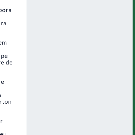
bora
ara
sem
ipe
re de
le
a
rton
or
deu