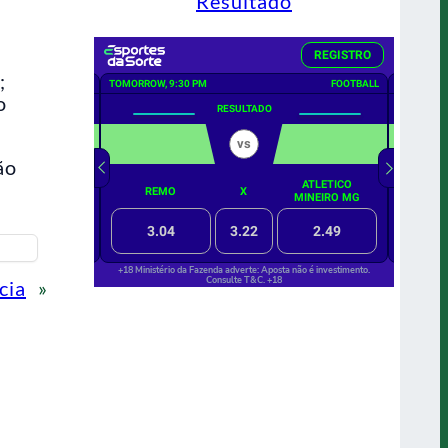
Resultado
;
o
ão
cia
»