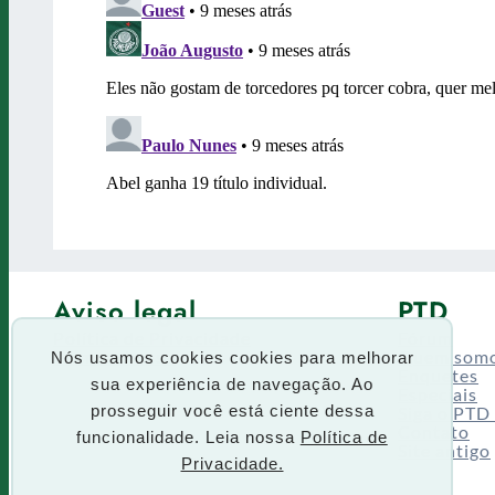
Aviso legal
PTD
Política de Privacidade
Fórum
Termos de uso
Quem som
Nós usamos cookies cookies para melhorar
Enquetes
sua experiência de navegação. Ao
Especiais
Siga o PTD
prosseguir você está ciente dessa
Contato
funcionalidade. Leia nossa
Política de
Site antigo
Privacidade.