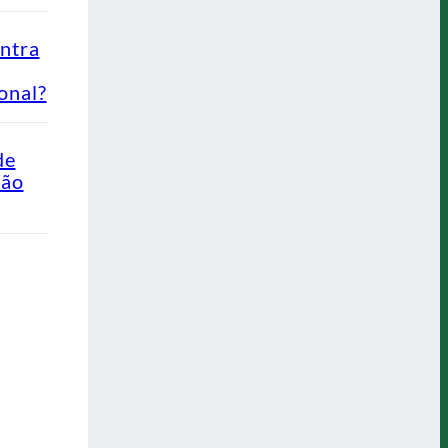
ontra
onal?
de
Não