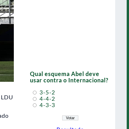
Qual esquema Abel deve
usar contra o Internacional?
3-5-2
a LDU
4-4-2
4-3-3
lado