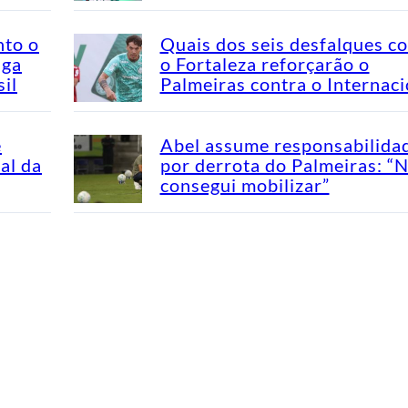
nto o
Quais dos seis desfalques c
aga
o Fortaleza reforçarão o
il
Palmeiras contra o Internaci
e
Abel assume responsabilida
al da
por derrota do Palmeiras: “
consegui mobilizar”