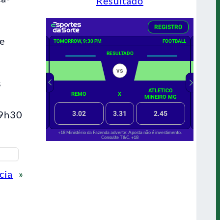
Resultado
 e
s
19h30
cia
»