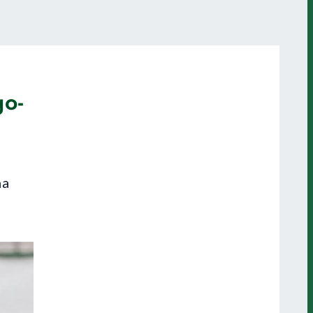
go-
na