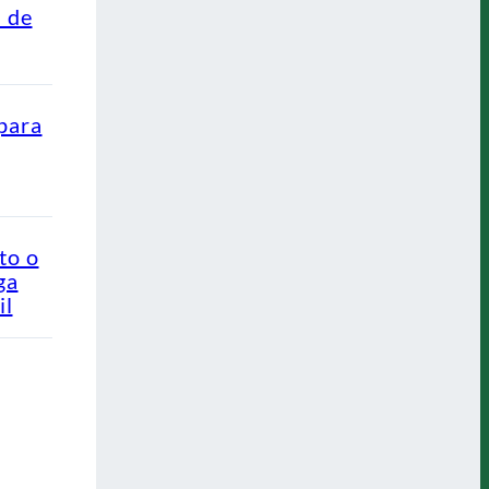
s de
para
to o
ga
il