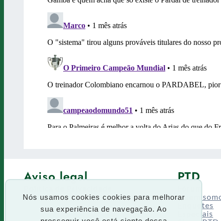
Aviso legal
PTD
Política de Privacidade
Fórum
Termos de uso
Quem som
Nós usamos cookies cookies para melhorar
Enquetes
sua experiência de navegação. Ao
Especiais