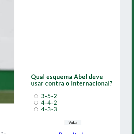
Qual esquema Abel deve
usar contra o Internacional?
3-5-2
4-4-2
4-3-3
ça-