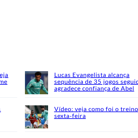
eja
Lucas Evangelista alcança
ime
sequência de 35 jogos segui
agradece confiança de Abel
s
Vídeo: veja como foi o trein
sexta-feira