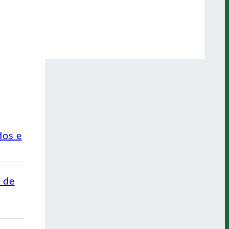
dos e
o de