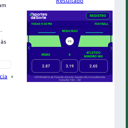
Resultado
ram
.
 às
cia
»