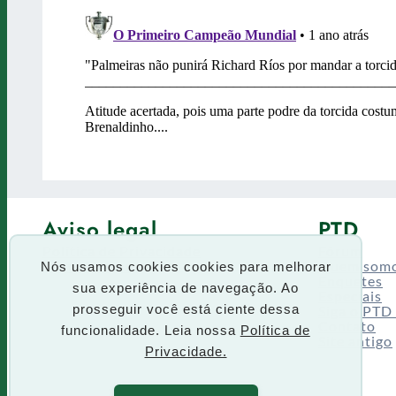
Aviso legal
PTD
Política de Privacidade
Fórum
Termos de uso
Quem som
Nós usamos cookies cookies para melhorar
Enquetes
sua experiência de navegação. Ao
Especiais
Siga o PTD
prosseguir você está ciente dessa
Contato
funcionalidade. Leia nossa
Política de
Site antigo
Privacidade.