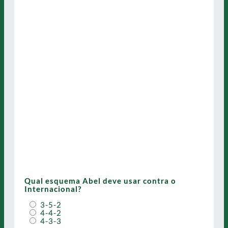
Qual esquema Abel deve usar contra o
Internacional?
3-5-2
4-4-2
4-3-3