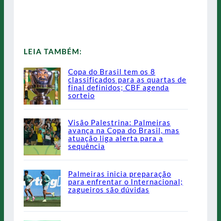
LEIA TAMBÉM:
Copa do Brasil tem os 8
classificados para as quartas de
final definidos; CBF agenda
sorteio
Visão Palestrina: Palmeiras
avança na Copa do Brasil, mas
atuação liga alerta para a
sequência
Palmeiras inicia preparação
para enfrentar o Internacional;
zagueiros são dúvidas