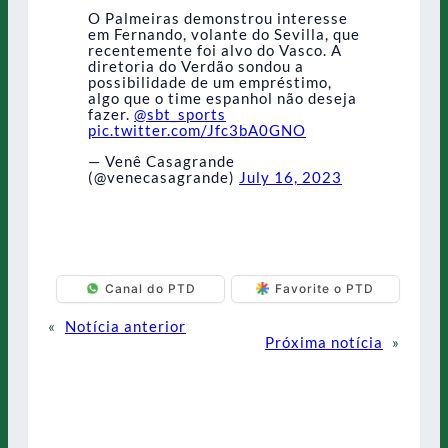
O Palmeiras demonstrou interesse
em Fernando, volante do Sevilla, que
recentemente foi alvo do Vasco. A
diretoria do Verdão sondou a
possibilidade de um empréstimo,
algo que o time espanhol não deseja
fazer.
@sbt_sports
pic.twitter.com/Jfc3bA0GNO
— Venê Casagrande
(@venecasagrande)
July 16, 2023
Canal do PTD
Favorite o PTD
«
Notícia anterior
Próxima notícia
»