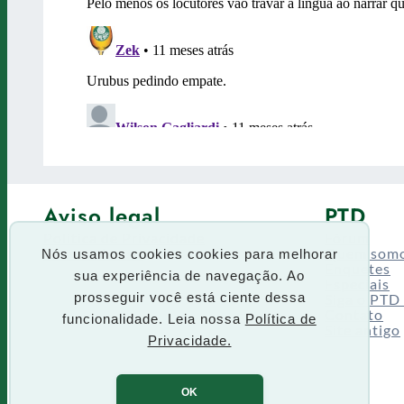
Aviso legal
PTD
Política de Privacidade
Fórum
Termos de uso
Quem som
Nós usamos cookies cookies para melhorar
Enquetes
sua experiência de navegação. Ao
Especiais
Siga o PTD
prosseguir você está ciente dessa
Contato
funcionalidade. Leia nossa
Política de
Site antigo
Privacidade.
OK