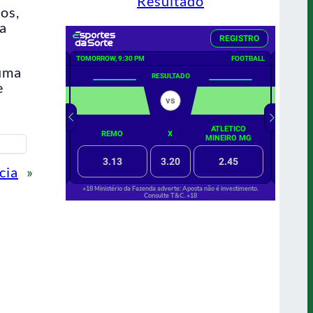
Resultado
os,
sa
 uma
e
cia
»