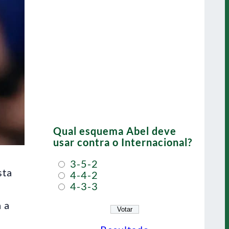
Qual esquema Abel deve
usar contra o Internacional?
3-5-2
sta
4-4-2
4-3-3
 a