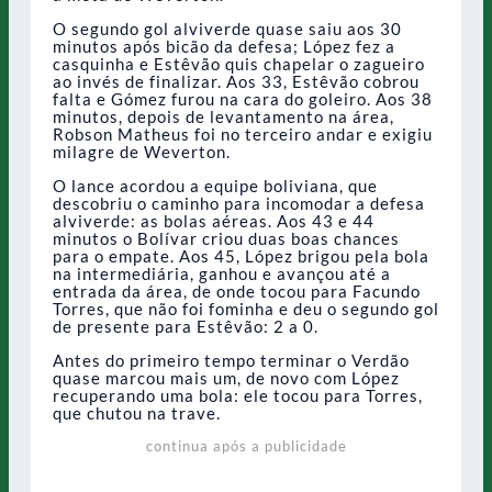
O segundo gol alviverde quase saiu aos 30
minutos após bicão da defesa; López fez a
casquinha e Estêvão quis chapelar o zagueiro
ao invés de finalizar. Aos 33, Estêvão cobrou
falta e Gómez furou na cara do goleiro. Aos 38
minutos, depois de levantamento na área,
Robson Matheus foi no terceiro andar e exigiu
milagre de Weverton.
O lance acordou a equipe boliviana, que
descobriu o caminho para incomodar a defesa
alviverde: as bolas aéreas. Aos 43 e 44
minutos o Bolívar criou duas boas chances
para o empate. Aos 45, López brigou pela bola
na intermediária, ganhou e avançou até a
entrada da área, de onde tocou para Facundo
Torres, que não foi fominha e deu o segundo gol
de presente para Estêvão: 2 a 0.
Antes do primeiro tempo terminar o Verdão
quase marcou mais um, de novo com López
recuperando uma bola: ele tocou para Torres,
que chutou na trave.
continua após a publicidade