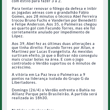
com estilo para fazer 3 a 2.
Para tentar renovar o fôlego da defesa e inibir
as jogadas aéreas com o grandalhão Fábio
Gomes, aos 28 minutos o técnico Abel Ferreira
trocou Bruno Fuchs e Vanderlan por Benedetti
e Felipe Anderson. Aos 35, o Palmeiras chegou
ao quarto gol com Facundo Torres, mas ele foi
corretamente anulado por impedimento de
López.
Aos 39, Abel fez as últimas duas alterações a
que tinha direito: Facundo Torres por Allan, e
Martínez por Lucas Evangelista. As mexidas
surtiram efeito, já que o Bolívar não conseguiu
mais cruzar bolas na área. E com o jogo
controlado o Verdão suportou os 6 minutos de
acréscimo.
A vitória em La Paz leva o Palmeiras a 9
pontos na liderança isolada do Grupo G da
Libertadores.
Domingo (26/4) o Verdão enfrenta o Bahia no
Allianz Parque pelo Brasileirão. A partida será
realizada às 18h30.