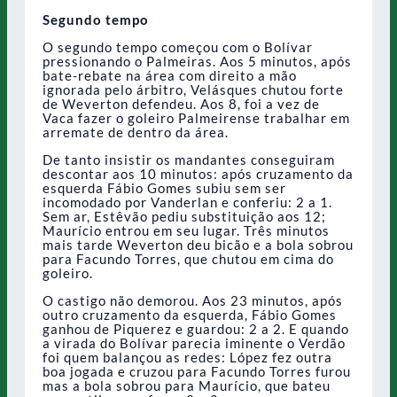
Segundo tempo
O segundo tempo começou com o Bolívar
pressionando o Palmeiras. Aos 5 minutos, após
bate-rebate na área com direito a mão
ignorada pelo árbitro, Velásques chutou forte
de Weverton defendeu. Aos 8, foi a vez de
Vaca fazer o goleiro Palmeirense trabalhar em
arremate de dentro da área.
De tanto insistir os mandantes conseguiram
descontar aos 10 minutos: após cruzamento da
esquerda Fábio Gomes subiu sem ser
incomodado por Vanderlan e conferiu: 2 a 1.
Sem ar, Estêvão pediu substituição aos 12;
Maurício entrou em seu lugar. Três minutos
mais tarde Weverton deu bicão e a bola sobrou
para Facundo Torres, que chutou em cima do
goleiro.
O castigo não demorou. Aos 23 minutos, após
outro cruzamento da esquerda, Fábio Gomes
ganhou de Piquerez e guardou: 2 a 2. E quando
a virada do Bolívar parecia iminente o Verdão
foi quem balançou as redes: López fez outra
boa jogada e cruzou para Facundo Torres furou
mas a bola sobrou para Maurício, que bateu