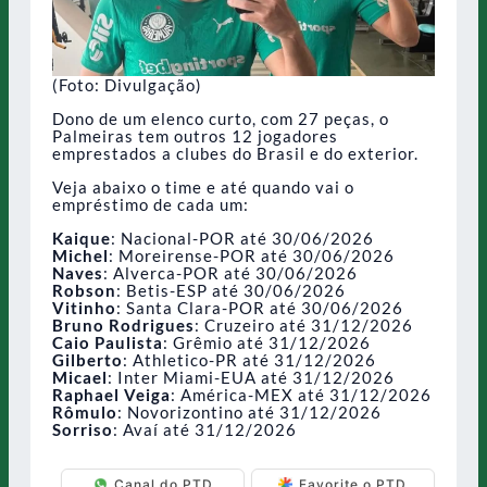
(Foto: Divulgação)
Dono de um elenco curto, com 27 peças, o
Palmeiras tem outros 12 jogadores
emprestados a clubes do Brasil e do exterior.
Veja abaixo o time e até quando vai o
empréstimo de cada um:
Kaique
: Nacional-POR até 30/06/2026
Michel
: Moreirense-POR até 30/06/2026
Naves
: Alverca-POR até 30/06/2026
Robson
: Betis-ESP até 30/06/2026
Vitinho
: Santa Clara-POR até 30/06/2026
Bruno Rodrigues
: Cruzeiro até 31/12/2026
Caio Paulista
: Grêmio até 31/12/2026
Gilberto
: Athletico-PR até 31/12/2026
Micael
: Inter Miami-EUA até 31/12/2026
Raphael Veiga
: América-MEX até 31/12/2026
Rômulo
: Novorizontino até 31/12/2026
Sorriso
: Avaí até 31/12/2026
Canal do PTD
Favorite o PTD