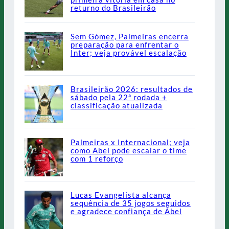
returno do Brasileirão
Sem Gómez, Palmeiras encerra
preparação para enfrentar o
Inter; veja provável escalação
Brasileirão 2026: resultados de
sábado pela 22ª rodada +
classificação atualizada
Palmeiras x Internacional; veja
como Abel pode escalar o time
com 1 reforço
Lucas Evangelista alcança
sequência de 35 jogos seguidos
e agradece confiança de Abel