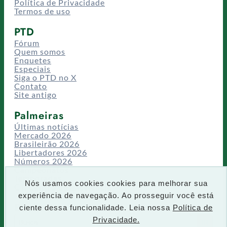
Política de Privacidade
Termos de uso
PTD
Fórum
Quem somos
Enquetes
Especiais
Siga o PTD no X
Contato
Site antigo
Palmeiras
Últimas notícias
Mercado 2026
Brasileirão 2026
Libertadores 2026
Números 2026
Campeonatos
Temporadas
Nós usamos cookies cookies para melhorar sua
CT/Centro de Excelência
experiência de navegação. Ao prosseguir você está
Busca
ciente dessa funcionalidade. Leia nossa
Política de
P
Privacidade.
IR
e