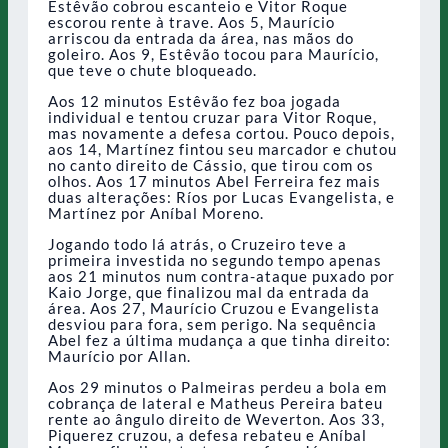
Estêvão cobrou escanteio e Vitor Roque
escorou rente à trave. Aos 5, Maurício
arriscou da entrada da área, nas mãos do
goleiro. Aos 9, Estêvão tocou para Maurício,
que teve o chute bloqueado.
Aos 12 minutos Estêvão fez boa jogada
individual e tentou cruzar para Vitor Roque,
mas novamente a defesa cortou. Pouco depois,
aos 14, Martínez fintou seu marcador e chutou
no canto direito de Cássio, que tirou com os
olhos. Aos 17 minutos Abel Ferreira fez mais
duas alterações: Ríos por Lucas Evangelista, e
Martínez por Aníbal Moreno.
Jogando todo lá atrás, o Cruzeiro teve a
primeira investida no segundo tempo apenas
aos 21 minutos num contra-ataque puxado por
Kaio Jorge, que finalizou mal da entrada da
área. Aos 27, Maurício Cruzou e Evangelista
desviou para fora, sem perigo. Na sequência
Abel fez a última mudança a que tinha direito:
Maurício por Allan.
Aos 29 minutos o Palmeiras perdeu a bola em
cobrança de lateral e Matheus Pereira bateu
rente ao ângulo direito de Weverton. Aos 33,
Piquerez cruzou, a defesa rebateu e Aníbal