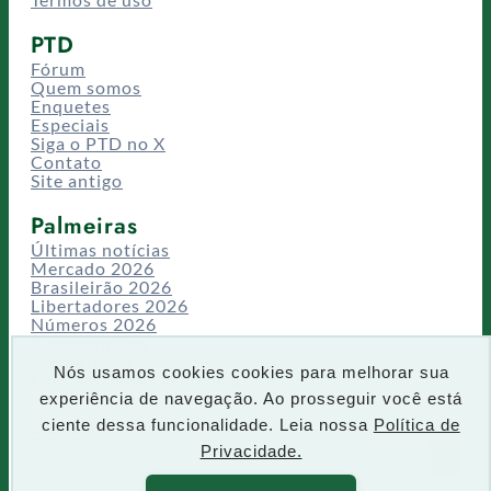
PTD
Fórum
Quem somos
Enquetes
Especiais
Siga o PTD no X
Contato
Site antigo
Palmeiras
Últimas notícias
Mercado 2026
Brasileirão 2026
Libertadores 2026
Números 2026
Campeonatos
Temporadas
Nós usamos cookies cookies para melhorar sua
CT/Centro de Excelência
experiência de navegação. Ao prosseguir você está
Busca
ciente dessa funcionalidade. Leia nossa
Política de
P
Privacidade.
IR
e
s