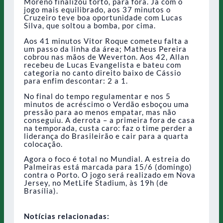
Moreno finalizou torto, para fora. Já com o
jogo mais equilibrado, aos 37 minutos o
Cruzeiro teve boa oportunidade com Lucas
Silva, que soltou a bomba, por cima.
Aos 41 minutos Vitor Roque cometeu falta a
um passo da linha da área; Matheus Pereira
cobrou nas mãos de Weverton. Aos 42, Allan
recebeu de Lucas Evangelista e bateu com
categoria no canto direito baixo de Cássio
para enfim descontar: 2 a 1.
No final do tempo regulamentar e nos 5
minutos de acréscimo o Verdão esboçou uma
pressão para ao menos empatar, mas não
conseguiu. A derrota – a primeira fora de casa
na temporada, custa caro: faz o time perder a
liderança do Brasileirão e cair para a quarta
colocação.
Agora o foco é total no Mundial. A estreia do
Palmeiras está marcada para 15/6 (domingo)
contra o Porto. O jogo será realizado em Nova
Jersey, no MetLife Stadium, às 19h (de
Brasília).
Notícias relacionadas: