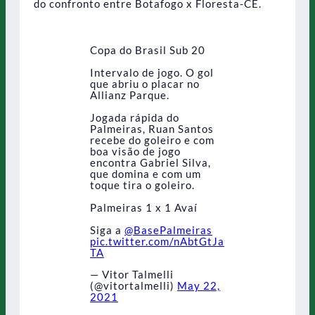
do confronto entre Botafogo x Floresta-CE.
Copa do Brasil Sub 20
Intervalo de jogo. O gol
que abriu o placar no
Allianz Parque.
Jogada rápida do
Palmeiras, Ruan Santos
recebe do goleiro e com
boa visão de jogo
encontra Gabriel Silva,
que domina e com um
toque tira o goleiro.
Palmeiras 1 x 1 Avaí
Siga a
@BasePalmeiras
pic.twitter.com/nAbtGtJa
TA
— Vitor Talmelli
(@vitortalmelli)
May 22,
2021