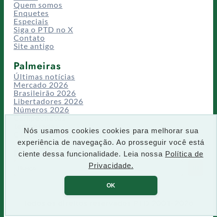
Quem somos
Enquetes
Especiais
Siga o PTD no X
Contato
Site antigo
Palmeiras
Últimas notícias
Mercado 2026
Brasileirão 2026
Libertadores 2026
Números 2026
Campeonatos
Temporadas
Nós usamos cookies cookies para melhorar sua
CT/Centro de Excelência
experiência de navegação. Ao prosseguir você está
Busca
ciente dessa funcionalidade. Leia nossa
Política de
P
Privacidade.
IR
e
s
OK
q
u
Todos os direitos reservados PTD 2001-2026
i
s