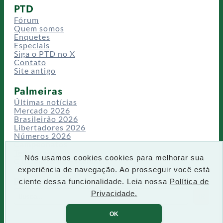
PTD
Fórum
Quem somos
Enquetes
Especiais
Siga o PTD no X
Contato
Site antigo
Palmeiras
Últimas notícias
Mercado 2026
Brasileirão 2026
Libertadores 2026
Números 2026
Campeonatos
Temporadas
Nós usamos cookies cookies para melhorar sua
CT/Centro de Excelência
experiência de navegação. Ao prosseguir você está
Busca
ciente dessa funcionalidade. Leia nossa
Política de
P
Privacidade.
IR
e
s
OK
q