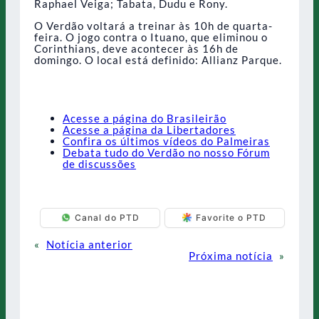
Raphael Veiga; Tabata, Dudu e Rony.
O Verdão voltará a treinar às 10h de quarta-
feira. O jogo contra o Ituano, que eliminou o
Corinthians, deve acontecer às 16h de
domingo. O local está definido: Allianz Parque.
Acesse a página do Brasileirão
Acesse a página da Libertadores
Confira os últimos vídeos do Palmeiras
Debata tudo do Verdão no nosso Fórum
de discussões
Canal do PTD
Favorite o PTD
«
Notícia anterior
Próxima notícia
»