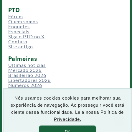
PTD
Fórum
Quem somos
Enquetes
Especiais
Siga o PTD no X
Contato
Site antigo
Palmeiras
Últimas notícias
Mercado 2026
Brasileirão 2026
Libertadores 2026
Números 2026
Campeonatos
Temporadas
Nós usamos cookies cookies para melhorar sua
CT/Centro de Excelência
experiência de navegação. Ao prosseguir você está
Busca
ciente dessa funcionalidade. Leia nossa
Política de
P
Privacidade.
IR
e
s
OK