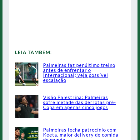
LEIA TAMBÉM:
Palmeiras faz penúltimo treino
antes de enfrentar o
Internacional; veja possível
escalação
Visão Palestrina: Palmeiras
sofre metade das derrotas pré-
Copa em apenas cinco jogos
Palmeiras fecha patrocínio com
Keeta, maior delivery de comida
do mundo