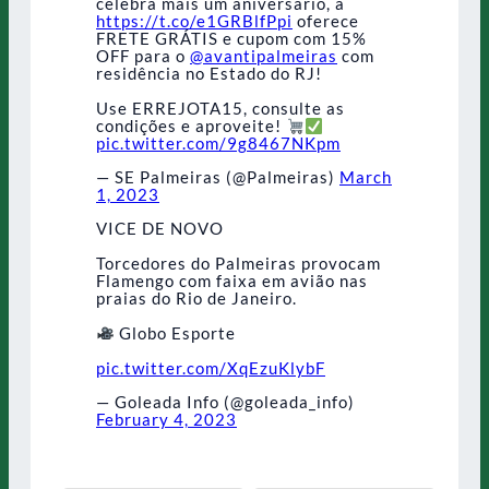
celebra mais um aniversário, a
https://t.co/e1GRBlfPpi
oferece
FRETE GRÁTIS e cupom com 15%
OFF para o
@avantipalmeiras
com
residência no Estado do RJ!
Use ERREJOTA15, consulte as
condições e aproveite!
pic.twitter.com/9g8467NKpm
— SE Palmeiras (@Palmeiras)
March
1, 2023
VICE DE NOVO
Torcedores do Palmeiras provocam
Flamengo com faixa em avião nas
praias do Rio de Janeiro.
Globo Esporte
pic.twitter.com/XqEzuKlybF
— Goleada Info (@goleada_info)
February 4, 2023