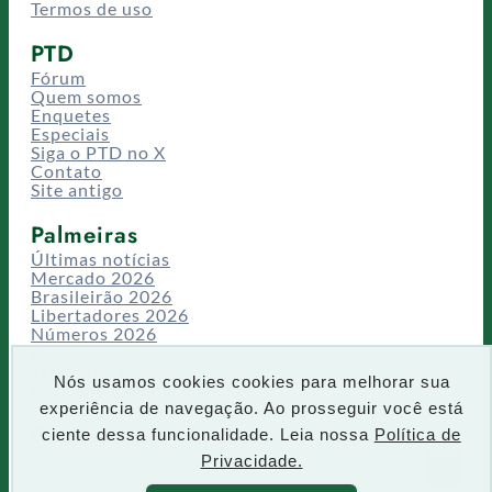
Termos de uso
PTD
Fórum
Quem somos
Enquetes
Especiais
Siga o PTD no X
Contato
Site antigo
Palmeiras
Últimas notícias
Mercado 2026
Brasileirão 2026
Libertadores 2026
Números 2026
Campeonatos
Temporadas
Nós usamos cookies cookies para melhorar sua
CT/Centro de Excelência
experiência de navegação. Ao prosseguir você está
Busca
ciente dessa funcionalidade. Leia nossa
Política de
P
Privacidade.
IR
e