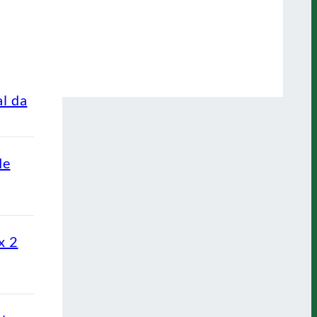
al da
de
x 2