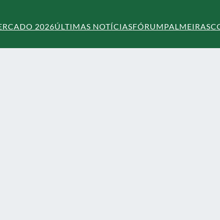
ERCADO 2026
ÚLTIMAS NOTÍCIAS
FÓRUM
PALMEIRAS
C