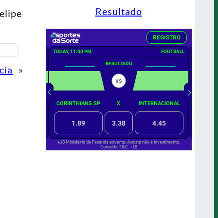
Resultado
elipe
cia
»