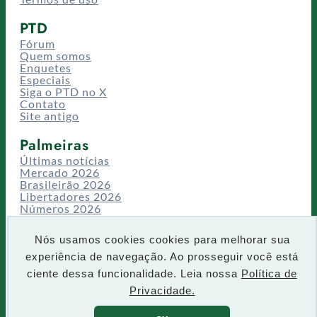
PTD
Fórum
Quem somos
Enquetes
Especiais
Siga o PTD no X
Contato
Site antigo
Palmeiras
Últimas notícias
Mercado 2026
Brasileirão 2026
Libertadores 2026
Números 2026
Campeonatos
Temporadas
Nós usamos cookies cookies para melhorar sua
CT/Centro de Excelência
experiência de navegação. Ao prosseguir você está
Busca
ciente dessa funcionalidade. Leia nossa
Política de
P
Privacidade.
IR
e
s