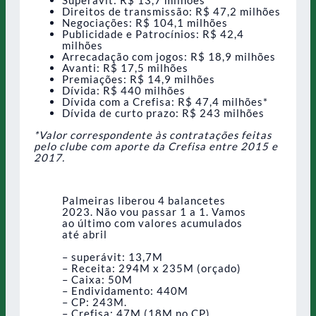
Superávit: R$ 13,7 milhões
Direitos de transmissão: R$ 47,2 milhões
Negociações: R$ 104,1 milhões
Publicidade e Patrocínios: R$ 42,4
milhões
Arrecadação com jogos: R$ 18,9 milhões
Avanti: R$ 17,5 milhões
Premiações: R$ 14,9 milhões
Dívida: R$ 440 milhões
Dívida com a Crefisa: R$ 47,4 milhões*
Dívida de curto prazo: R$ 243 milhões
*Valor correspondente às contratações feitas
pelo clube com aporte da Crefisa entre 2015 e
2017.
Palmeiras liberou 4 balancetes
2023. Não vou passar 1 a 1. Vamos
ao último com valores acumulados
até abril
– superávit: 13,7M
– Receita: 294M x 235M (orçado)
– Caixa: 50M
– Endividamento: 440M
– CP: 243M.
– Crefisa: 47M (18M no CP)