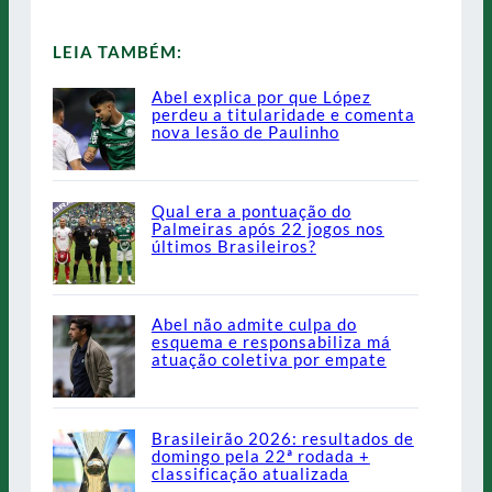
LEIA TAMBÉM:
Abel explica por que López
perdeu a titularidade e comenta
nova lesão de Paulinho
Qual era a pontuação do
Palmeiras após 22 jogos nos
últimos Brasileiros?
Abel não admite culpa do
esquema e responsabiliza má
atuação coletiva por empate
Brasileirão 2026: resultados de
domingo pela 22ª rodada +
classificação atualizada