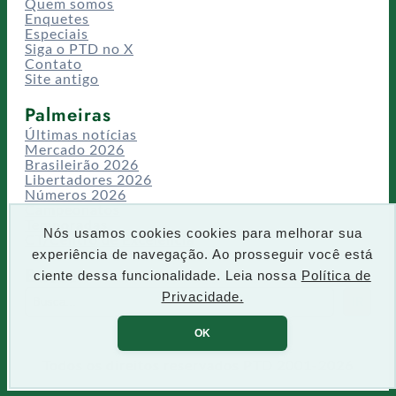
Quem somos
Enquetes
Especiais
Siga o PTD no X
Contato
Site antigo
Palmeiras
Últimas notícias
Mercado 2026
Brasileirão 2026
Libertadores 2026
Números 2026
Campeonatos
Temporadas
Nós usamos cookies cookies para melhorar sua
CT/Centro de Excelência
experiência de navegação. Ao prosseguir você está
Busca
ciente dessa funcionalidade. Leia nossa
Política de
P
Privacidade.
IR
e
s
OK
q
u
Todos os direitos reservados PTD 2001-2026
i
s