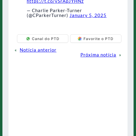
https://t.co/vSrApJYHNz
— Charlie Parker-Turner
(@CParkerTurner)
January 5, 2025
Canal do PTD
Favorite o PTD
«
Notícia anterior
Próxima notícia
»