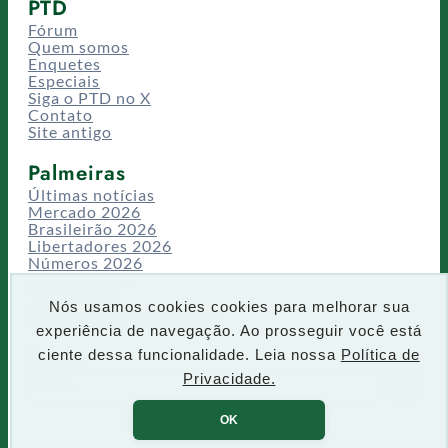
PTD
Fórum
Quem somos
Enquetes
Especiais
Siga o PTD no X
Contato
Site antigo
Palmeiras
Últimas notícias
Mercado 2026
Brasileirão 2026
Libertadores 2026
Números 2026
Campeonatos
Temporadas
Nós usamos cookies cookies para melhorar sua
CT/Centro de Excelência
experiência de navegação. Ao prosseguir você está
Busca
ciente dessa funcionalidade. Leia nossa
Política de
P
Privacidade.
IR
e
s
OK
q
u