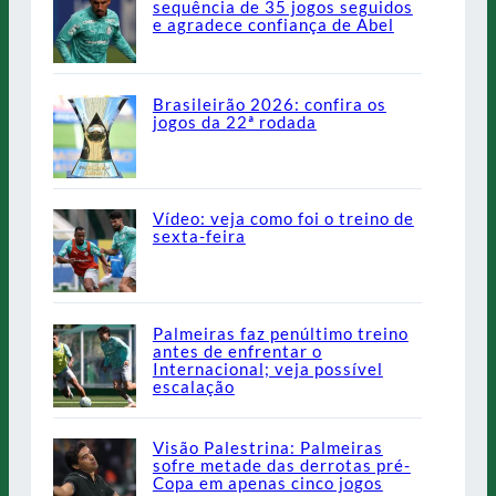
sequência de 35 jogos seguidos
e agradece confiança de Abel
Brasileirão 2026: confira os
jogos da 22ª rodada
Vídeo: veja como foi o treino de
sexta-feira
Palmeiras faz penúltimo treino
antes de enfrentar o
Internacional; veja possível
escalação
Visão Palestrina: Palmeiras
sofre metade das derrotas pré-
Copa em apenas cinco jogos