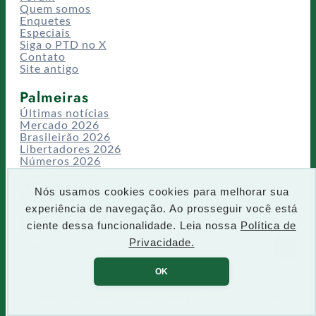
Quem somos
Enquetes
Especiais
Siga o PTD no X
Contato
Site antigo
Palmeiras
Últimas notícias
Mercado 2026
Brasileirão 2026
Libertadores 2026
Números 2026
Campeonatos
Temporadas
Nós usamos cookies cookies para melhorar sua
CT/Centro de Excelência
experiência de navegação. Ao prosseguir você está
Busca
ciente dessa funcionalidade. Leia nossa
Política de
P
Privacidade.
IR
e
s
OK
q
u
Todos os direitos reservados PTD 2001-2026
i
s