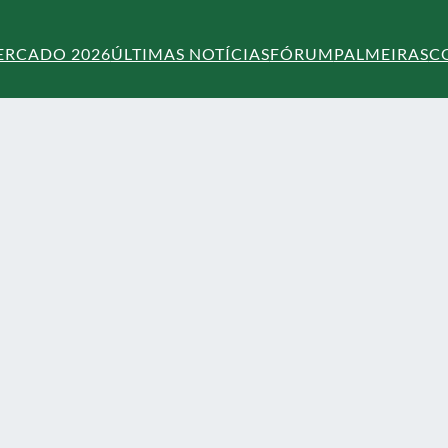
ERCADO 2026
ÚLTIMAS NOTÍCIAS
FÓRUM
PALMEIRAS
C