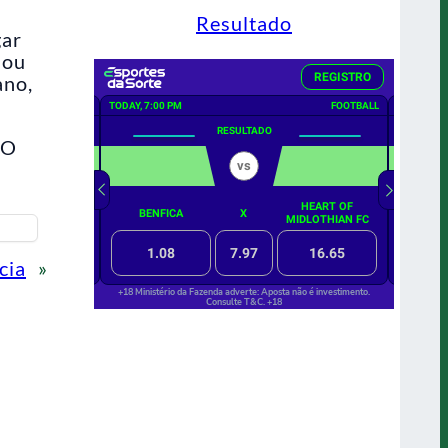
Resultado
gar
 ou
ano,
 O
cia
»