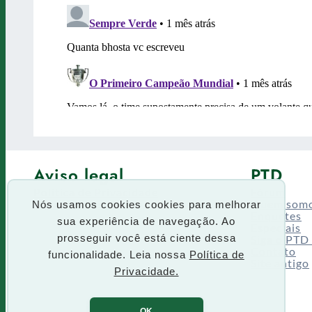
Aviso legal
PTD
Política de Privacidade
Fórum
Termos de uso
Quem som
Nós usamos cookies cookies para melhorar
Enquetes
sua experiência de navegação. Ao
Especiais
Siga o PTD
prosseguir você está ciente dessa
Contato
funcionalidade. Leia nossa
Política de
Site antigo
Privacidade.
OK