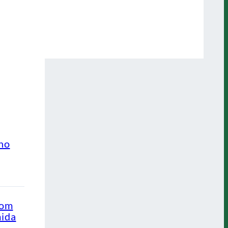
ino
com
mida