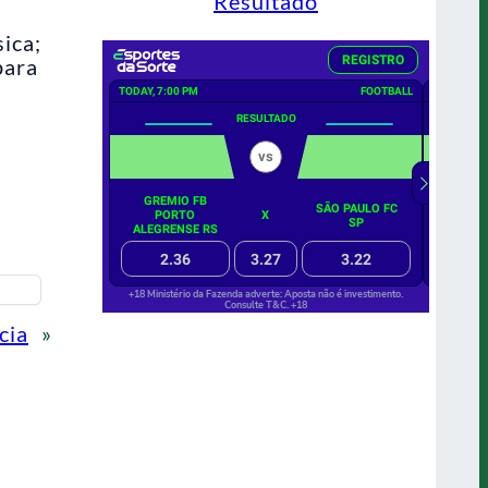
Resultado
ica;
para
cia
»