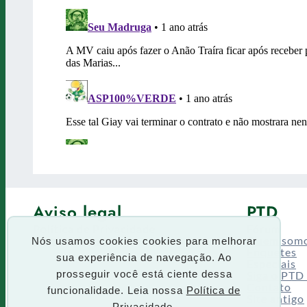
Aviso legal
PTD
Política de Privacidade
Fórum
Termos de uso
Quem som
Nós usamos cookies cookies para melhorar
Enquetes
sua experiência de navegação. Ao
Especiais
Siga o PTD
prosseguir você está ciente dessa
Contato
funcionalidade. Leia nossa
Política de
Site antigo