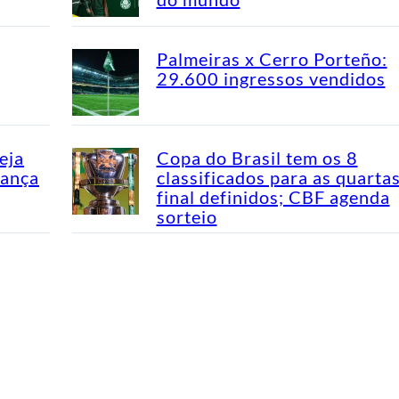
Palmeiras x Cerro Porteño:
29.600 ingressos vendidos
eja
Copa do Brasil tem os 8
dança
classificados para as quarta
final definidos; CBF agenda
sorteio