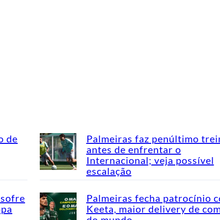
o de
Palmeiras faz penúltimo tre
antes de enfrentar o
Internacional; veja possível
escalação
 sofre
Palmeiras fecha patrocínio 
opa
Keeta, maior delivery de co
do mundo