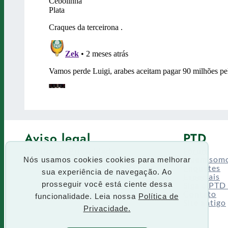
Aviso legal
PTD
Política de Privacidade
Fórum
Termos de uso
Quem som
Nós usamos cookies cookies para melhorar
Enquetes
sua experiência de navegação. Ao
Especiais
Siga o PTD
prosseguir você está ciente dessa
Contato
funcionalidade. Leia nossa
Política de
Site antigo
Privacidade.