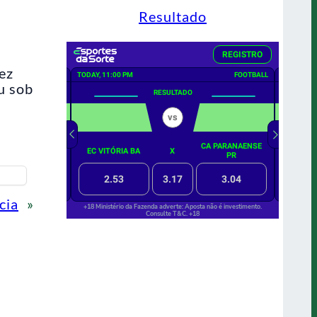
Resultado
ez
u sob
cia
»