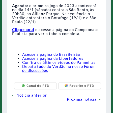
Agenda:
o primeiro jogo de 2023 acontecerá
no dia 14/1 (sábado) contra o São Bento, às
20h30, no Allianz Parque. Na sequência o
Verdão enfrentará o Botafogo (19/1) e o São
Paulo (22/1).
Clique aqui
e acesse a página do Campeonato
Paulista para ver a tabela completa.
Acesse a página do Brasileirão
Acesse a página da Libertadores
Confira os últimos vídeos do Palmeiras
Debata tudo do Verdão no nosso Fórum
de discussões
Canal do PTD
Favorite o PTD
«
Notícia anterior
Próxima notícia
»