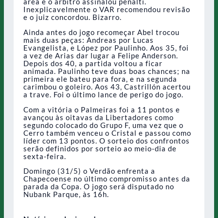
área e o árbitro assinalou pênalti.
Inexplicavelmente o VAR recomendou revisão
e o juiz concordou. Bizarro.
Ainda antes do jogo recomeçar Abel trocou
mais duas peças: Andreas por Lucas
Evangelista, e López por Paulinho. Aos 35, foi
a vez de Arias dar lugar a Felipe Anderson.
Depois dos 40, a partida voltou a ficar
animada. Paulinho teve duas boas chances; na
primeira ele bateu para fora, e na segunda
carimbou o goleiro. Aos 43, Castrillón acertou
a trave. Foi o último lance de perigo do jogo.
Com a vitória o Palmeiras foi a 11 pontos e
avançou às oitavas da Libertadores como
segundo colocado do Grupo F, uma vez que o
Cerro também venceu o Cristal e passou como
líder com 13 pontos. O sorteio dos confrontos
serão definidos por sorteio ao meio-dia de
sexta-feira.
Domingo (31/5) o Verdão enfrenta a
Chapecoense no último compromisso antes da
parada da Copa. O jogo será disputado no
Nubank Parque, às 16h.