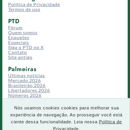
Política de Privacidade
Termos de uso
PTD
Fórum
Quem somos
Enquetes
Especiais
Siga o PTD no X
Contato
Site antigo
Palmeiras
Últimas notícias
Mercado 2026
Brasileirão 2026
Libertadores 2026
Números 2026
Campeonatos
Temporadas
Nós usamos cookies cookies para melhorar sua
CT/Centro de Excelência
experiência de navegação. Ao prosseguir você está
Busca
ciente dessa funcionalidade. Leia nossa
Política de
P
Privacidade.