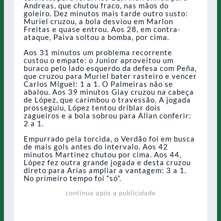
Andreas, que chutou fraco, nas mãos do
goleiro. Dez minutos mais tarde outro susto:
Muriel cruzou, a bola desviou em Marlon
Freitas e quase entrou. Aos 28, em contra-
ataque, Paiva soltou a bomba, por cima.
Aos 31 minutos um problema recorrente
custou o empate: o Junior aproveitou um
buraco pelo lado esquerdo da defesa com Peña,
que cruzou para Muriel bater rasteiro e vencer
Carlos Miguel: 1 a 1. O Palmeiras não se
abalou. Aos 39 minutos Giay cruzou na cabeça
de López, que carimbou o travessão. A jogada
prosseguiu, López tentou driblar dois
zagueiros e a bola sobrou para Allan conferir:
2 a 1.
Empurrado pela torcida, o Verdão foi em busca
de mais gols antes do intervalo. Aos 42
minutos Martínez chutou por cima. Aos 44,
López fez outra grande jogada e desta cruzou
direto para Arias ampliar a vantagem: 3 a 1.
No primeiro tempo foi “só”.
continua após a publicidade