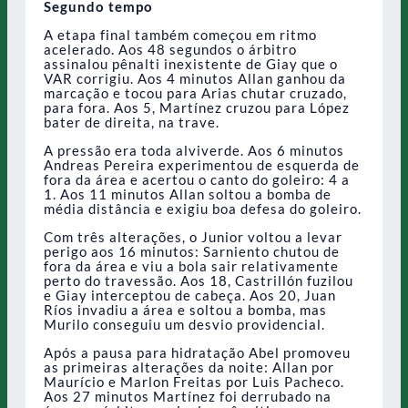
Segundo tempo
A etapa final também começou em ritmo
acelerado. Aos 48 segundos o árbitro
assinalou pênalti inexistente de Giay que o
VAR corrigiu. Aos 4 minutos Allan ganhou da
marcação e tocou para Arias chutar cruzado,
para fora. Aos 5, Martínez cruzou para López
bater de direita, na trave.
A pressão era toda alviverde. Aos 6 minutos
Andreas Pereira experimentou de esquerda de
fora da área e acertou o canto do goleiro: 4 a
1. Aos 11 minutos Allan soltou a bomba de
média distância e exigiu boa defesa do goleiro.
Com três alterações, o Junior voltou a levar
perigo aos 16 minutos: Sarniento chutou de
fora da área e viu a bola sair relativamente
perto do travessão. Aos 18, Castrillón fuzilou
e Giay interceptou de cabeça. Aos 20, Juan
Ríos invadiu a área e soltou a bomba, mas
Murilo conseguiu um desvio providencial.
Após a pausa para hidratação Abel promoveu
as primeiras alterações da noite: Allan por
Maurício e Marlon Freitas por Luis Pacheco.
Aos 27 minutos Martínez foi derrubado na