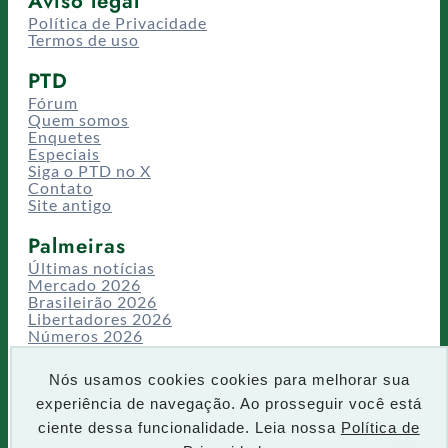
Aviso legal
Política de Privacidade
Termos de uso
PTD
Fórum
Quem somos
Enquetes
Especiais
Siga o PTD no X
Contato
Site antigo
Palmeiras
Últimas notícias
Mercado 2026
Brasileirão 2026
Libertadores 2026
Números 2026
Campeonatos
Temporadas
Nós usamos cookies cookies para melhorar sua
CT/Centro de Excelência
experiência de navegação. Ao prosseguir você está
Busca
ciente dessa funcionalidade. Leia nossa
Política de