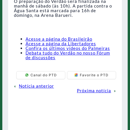
O preparação do Verdão será finalizada na
manhã de sábado (às 10h). A partida contra o
Água Santa está marcada para 16h de
domingo, na Arena Barueri.
Acesse a página do Brasileirão
Acesse a página da Libertadores
Confira os últimos vídeos do Palmeiras
Debata tudo do Verdão no nosso Fórum
de discussões
Canal do PTD
Favorite o PTD
«
Notícia anterior
Próxima notícia
»