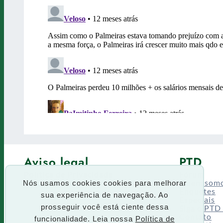
Aviso legal
PTD
Política de Privacidade
Fórum
Termos de uso
Quem som
Nós usamos cookies cookies para melhorar
Enquetes
sua experiência de navegação. Ao
Especiais
Siga o PTD
prosseguir você está ciente dessa
Contato
funcionalidade. Leia nossa
Política de