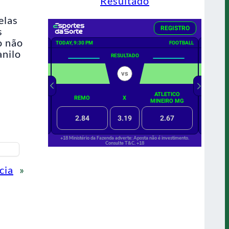
Resultado
elas
s
o não
anilo
cia
»