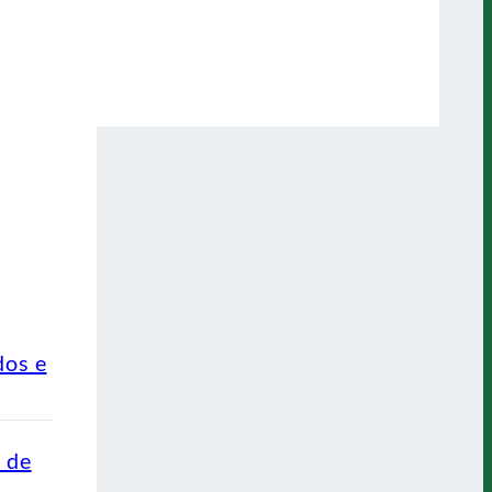
dos e
o de