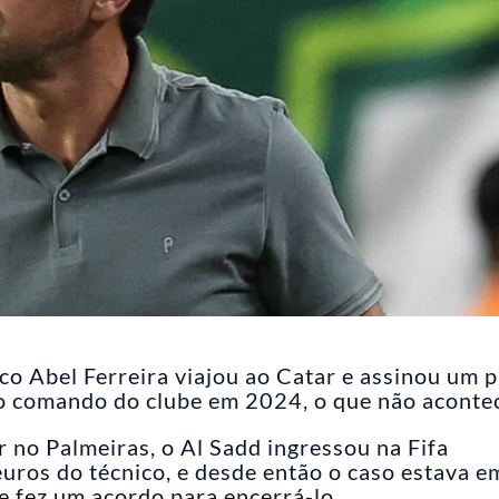
o Abel Ferreira viajou ao Catar e assinou um p
 o comando do clube em 2024, o que não aconte
no Palmeiras, o Al Sadd ingressou na Fifa
uros do técnico, e desde então o caso estava e
 e fez um acordo para encerrá-lo.