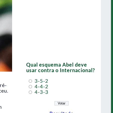
Qual esquema Abel deve
usar contra o Internacional?
3-5-2
ré-
4-4-2
ceu.
4-3-3
m