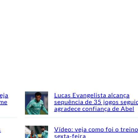
eja
Lucas Evangelista alcança
ime
sequência de 35 jogos segui
agradece confiança de Abel
s
Vídeo: veja como foi o trein
sexta-feira