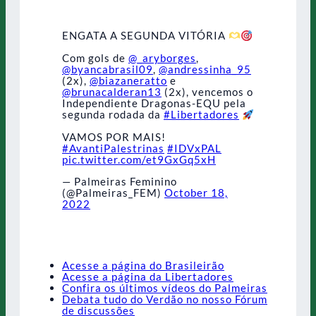
ENGATA A SEGUNDA VITÓRIA
Com gols de
@_aryborges
,
@byancabrasil09
,
@andressinha_95
(2x),
@biazaneratto
e
@brunacalderan13
(2x), vencemos o
Independiente Dragonas-EQU pela
segunda rodada da
#Libertadores
VAMOS POR MAIS!
#AvantiPalestrinas
#IDVxPAL
pic.twitter.com/et9GxGq5xH
— Palmeiras Feminino
(@Palmeiras_FEM)
October 18,
2022
Acesse a página do Brasileirão
Acesse a página da Libertadores
Confira os últimos vídeos do Palmeiras
Debata tudo do Verdão no nosso Fórum
de discussões