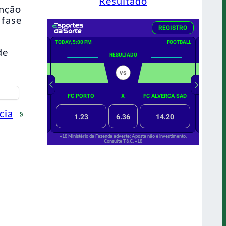
Resultado
unção
 fase
de
cia
»