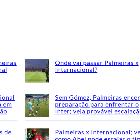
meiras
Onde vai passar Palmeiras x
nal
Internacional?
ional
Sem Gómez, Palmeiras encer
a em
preparação para enfrentar o
rão
Inter; veja provável escalaç
s de
Palmeiras x Internacional; v
como Abel pode escalar o ti