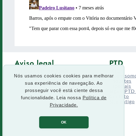
Aviso legal
PTD
Política de Privacidade
Fórum
Termos de uso
Quem som
Nós usamos cookies cookies para melhorar
Enquetes
sua experiência de navegação. Ao
Especiais
Siga o PTD
prosseguir você está ciente dessa
Contato
funcionalidade. Leia nossa
Política de
Site antigo
Privacidade.
OK