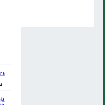
ra
ão
eja
me