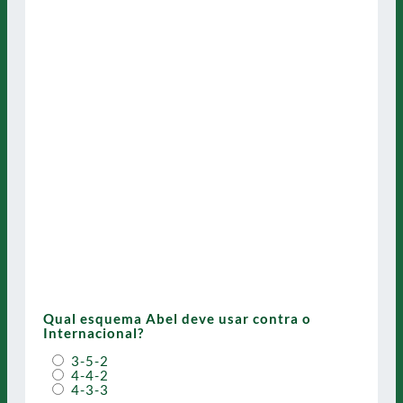
Qual esquema Abel deve usar contra o
Internacional?
3-5-2
4-4-2
4-3-3