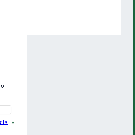
bol
cia
»