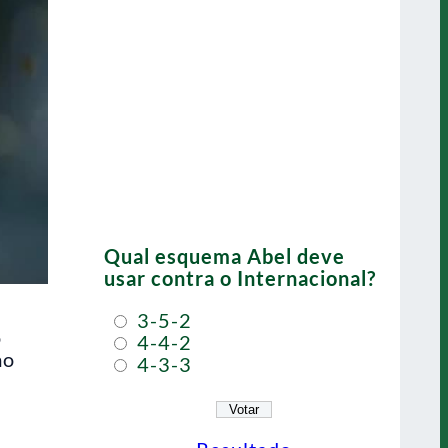
Qual esquema Abel deve
usar contra o Internacional?
3-5-2
o
4-4-2
mo
4-3-3