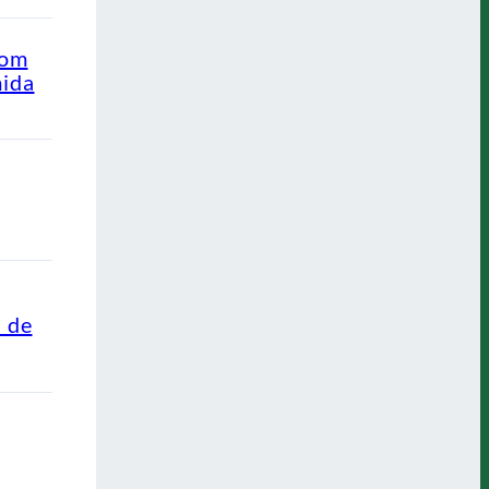
com
mida
s de