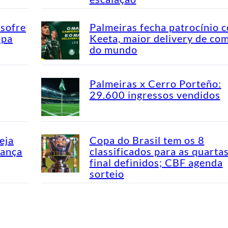
 sofre
Palmeiras fecha patrocínio 
opa
Keeta, maior delivery de co
do mundo
Palmeiras x Cerro Porteño:
29.600 ingressos vendidos
eja
Copa do Brasil tem os 8
dança
classificados para as quarta
final definidos; CBF agenda
sorteio