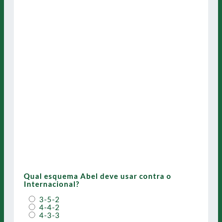
Qual esquema Abel deve usar contra o
Internacional?
3-5-2
4-4-2
4-3-3