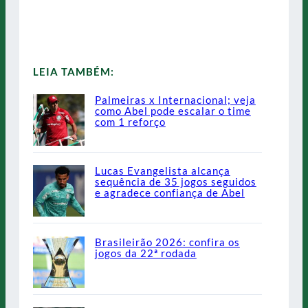
LEIA TAMBÉM:
Palmeiras x Internacional; veja
como Abel pode escalar o time
com 1 reforço
Lucas Evangelista alcança
sequência de 35 jogos seguidos
e agradece confiança de Abel
Brasileirão 2026: confira os
jogos da 22ª rodada