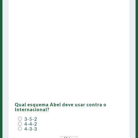
Qual esquema Abel deve usar contra o
Internacional?
3-5-2
4-4-2
4-3-3