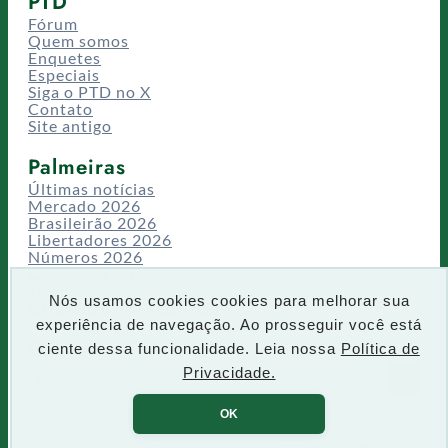
PTD
Fórum
Quem somos
Enquetes
Especiais
Siga o PTD no X
Contato
Site antigo
Palmeiras
Últimas notícias
Mercado 2026
Brasileirão 2026
Libertadores 2026
Números 2026
Campeonatos
Temporadas
Nós usamos cookies cookies para melhorar sua
CT/Centro de Excelência
experiência de navegação. Ao prosseguir você está
Busca
ciente dessa funcionalidade. Leia nossa
Política de
P
Privacidade.
IR
e
s
OK
q
u