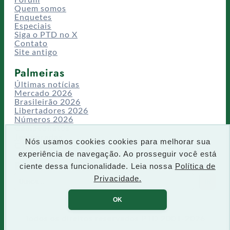
Quem somos
Enquetes
Especiais
Siga o PTD no X
Contato
Site antigo
Palmeiras
Últimas notícias
Mercado 2026
Brasileirão 2026
Libertadores 2026
Números 2026
Campeonatos
Temporadas
Nós usamos cookies cookies para melhorar sua
CT/Centro de Excelência
experiência de navegação. Ao prosseguir você está
Busca
ciente dessa funcionalidade. Leia nossa
Política de
P
Privacidade.
IR
e
s
OK
q
u
Todos os direitos reservados PTD 2001-2026
i
s