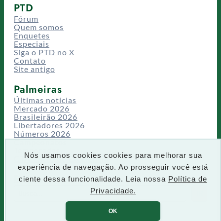
PTD
Fórum
Quem somos
Enquetes
Especiais
Siga o PTD no X
Contato
Site antigo
Palmeiras
Últimas notícias
Mercado 2026
Brasileirão 2026
Libertadores 2026
Números 2026
Campeonatos
Temporadas
Nós usamos cookies cookies para melhorar sua
CT/Centro de Excelência
experiência de navegação. Ao prosseguir você está
Busca
ciente dessa funcionalidade. Leia nossa
Política de
P
Privacidade.
IR
e
s
OK
q