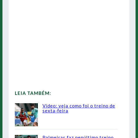
LEIA TAMBÉM:
Vídeo: veja como foi o treino de
sexta-feira
Palmeiras faz penúltimo treino