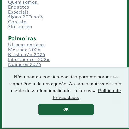
Quem somos
Enquetes
Especiais
Siga o PTD no X
Contato
Site antigo
Palmeiras
Últimas notícias
Mercado 2026
Brasileirão 2026
Libertadores 2026
Números 2026
Campeonatos
Temporadas
Nós usamos cookies cookies para melhorar sua
CT/Centro de Excelência
experiência de navegação. Ao prosseguir você está
Busca
ciente dessa funcionalidade. Leia nossa
Política de
P
Privacidade.
IR
e
s
OK
q
u
Todos os direitos reservados PTD 2001-2026
i
s