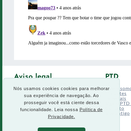
Aviso legal
PTD
Política de Privacidade
Fórum
Termos de uso
Quem som
Nós usamos cookies cookies para melhorar
Enquetes
sua experiência de navegação. Ao
Especiais
Siga o PTD
prosseguir você está ciente dessa
Contato
funcionalidade. Leia nossa
Política de
Site antigo
Privacidade.