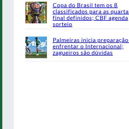
Copa do Brasil tem os 8
classificados para as quarta
final definidos; CBF agenda
sorteio
Palmeiras inicia preparação
enfrentar o Internacional;
zagueiros são dúvidas