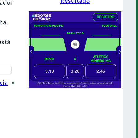
Resultado
nador
ha,
está
cia
»