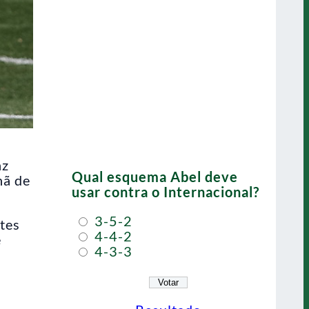
nz
Qual esquema Abel deve
hã de
usar contra o Internacional?
3-5-2
stes
4-4-2
e
4-3-3
.
á