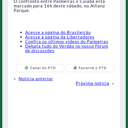
O confronto entre Palmeiras x Cuiabá está
marcado para 16h deste sábado, no Allianz
Parque.
Acesse a página do Brasileirão
Acesse a página da Libertadores
Confira os últimos vídeos do Palmeiras
Debata tudo do Verdão no nosso Fórum
de discussões
Canal do PTD
Favorite o PTD
«
Notícia anterior
Próxima notícia
»