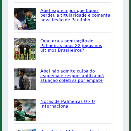
Abel explica por que López
perdeu a titularidade e comenta
nova lesão de Paulinho
Qual era a pontuação do
Palmeiras após 22 jogos nos
últimos Brasileiros?
Abel não admite culpa do
esquema e responsabiliza má
atuação coletiva por empate
Notas de Palmeiras 0 x 0
Internacional