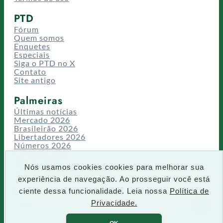
PTD
Fórum
Quem somos
Enquetes
Especiais
Siga o PTD no X
Contato
Site antigo
Palmeiras
Últimas notícias
Mercado 2026
Brasileirão 2026
Libertadores 2026
Números 2026
Campeonatos
Temporadas
Nós usamos cookies cookies para melhorar sua
CT/Centro de Excelência
experiência de navegação. Ao prosseguir você está
Busca
ciente dessa funcionalidade. Leia nossa
Política de
P
Privacidade.
IR
e
s