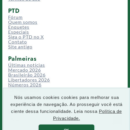
PTD
Fórum
Quem somos
Enquetes
Especiais
Siga o PTD no X
Contato
Site antigo
Palmeiras
Últimas notícias
Mercado 2026
Brasileirão 2026
Libertadores 2026
Números 2026
Campeonatos
Temporadas
Nós usamos cookies cookies para melhorar sua
CT/Centro de Excelência
experiência de navegação. Ao prosseguir você está
Busca
ciente dessa funcionalidade. Leia nossa
Política de
P
Privacidade.
IR
e
s