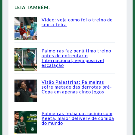
LEIA TAMBÉM:
Vídeo: veja como foi o treino de
sexta-feira
Palmeiras faz penúltimo treino
antes de enfrentar o
Internacional; veja possível
escalação
Visão Palestrina: Palmeiras
sofre metade das derrotas pré-
Copa em apenas cinco jogos
Palmeiras fecha patrocínio com
Keeta, maior delivery de comida
do mundo